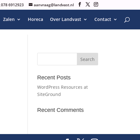
078 6912923
aanvraag@landvast.nl
Zalen
Horeca
Over Landvast
Contact
Recent Posts
WordPress Resources at
SiteGround
Recent Comments