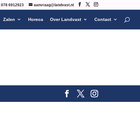
078 6912923
aanvraag@landvast.nl
Zalen
Horeca
Over Landvast
Contact