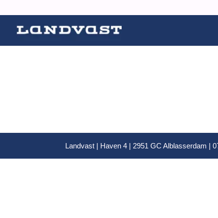
Landvast | Haven 4 | 2951 GC Alblasserdam | 